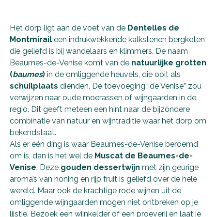
Het dorp ligt aan de voet van de
Dentelles de
Montmirail
een indrukwekkende kalkstenen bergketen
die geliefd is bij wandelaars en klimmers. De naam
Beaumes-de-Venise komt van de
natuurlijke grotten
(
baumes
)
in de omliggende heuvels, die ooit als
schuilplaats
dienden. De toevoeging “de Venise” zou
verwijzen naar oude moerassen of wijngaarden in de
regio. Dit geeft meteen een hint naar de bijzondere
combinatie van natuur en wijntraditie waar het dorp om
bekendstaat.
Als er één ding is waar Beaumes-de-Venise beroemd
om is, dan is het wel de
Muscat de Beaumes-de-
Venise
. Deze
gouden dessertwijn
met zijn geurige
aroma’s van honing en rijp fruit is geliefd over de hele
wereld. Maar ook de krachtige rode wijnen uit de
omliggende wijngaarden mogen niet ontbreken op je
lijstje. Bezoek een wijnkelder of een proeverij en laat je