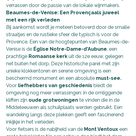
verrassen door de passie van de lokale wijnmakers.
Beaumes-de-Venise: Een Provençaals juweel
met een rijk verleden
Bij aankomst wordt je meteen betoverd door de smalle
straatjes en de rustieke sfeer die typisch is voor de
Provence. Een van de hoogtepunten van Beaumes-de-
Venise is de
Église Notre-Dame-d'Aubune
, een
prachtige
Romaanse kerk
uit de 12e eeuw, gelegen
net buiten het dorp. Deze historische parel met zijn
unieke klokkentoren en serene omgeving is een
beschermd monument en een absolute
must-see.
Voor
liefhebbers van geschiedenis
biedt de
omgeving nog meer verrassingen: in de omliggende
kliffen zijn
oude grotwoningen
te vinden die in de
Middeleeuwen als schuilplaats werden gebruikt. Een
wandeling langs deze plekken geeft een fascinerend
inkijkje in het verleden.
Voor fietsers is de nabijheid van de
Mont Ventoux
een