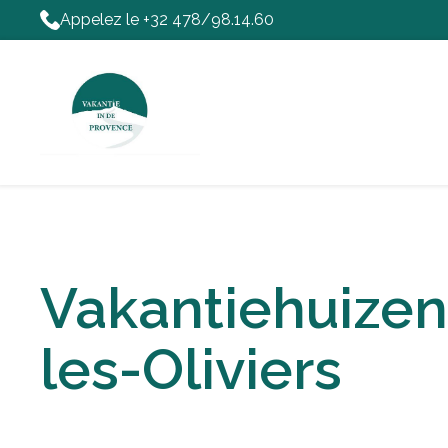
Appelez le +32 478/98.14.60
Vakantiehuizen
les-Oliviers