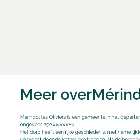
Meer over
Mérind
Merindol les Oliviers is een gemeente in het depar
ongeveer
250 inwoners.
Het dorp heeft een rijke geschiedenis, met name tij
verwoest door de katholieke troepen. Na de heropb