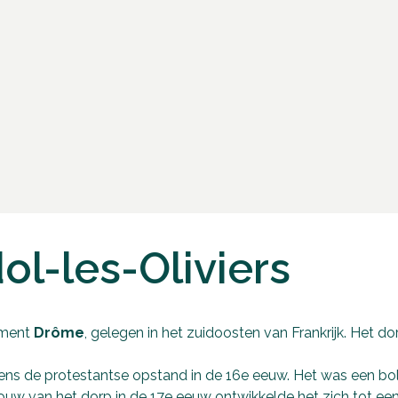
ol-les-Oliviers
tement
Drôme
, gelegen in het zuidoosten van Frankrijk. Het d
dens de protestantse opstand in de 16e eeuw. Het was een bo
ouw van het dorp in de 17e eeuw ontwikkelde het zich tot ee