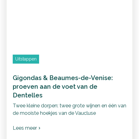
Uitstappen
Gigondas & Beaumes-de-Venise:
proeven aan de voet van de
Dentelles
Twee kleine dorpen: twee grote wijnen en één van
de mooiste hoekjes van de Vaucluse
Lees meer
chevron_right