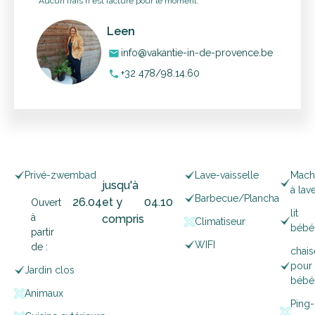
*Aucun frais n'est facturé pour le moment.
Leen
info@vakantie-in-de-provence.be
mail
+32 478/98.14.60
phone
Privé-zwembad
Lave-vaisselle
Mach
jusqu'à
à lav
Barbecue/Plancha
26
.
04
et y
04
.
10
Ouvert
lit
à
compris
Climatiseur
bébé
partir
WIFI
de :
chais
pour
Jardin clos
bébé
Animaux
Ping-