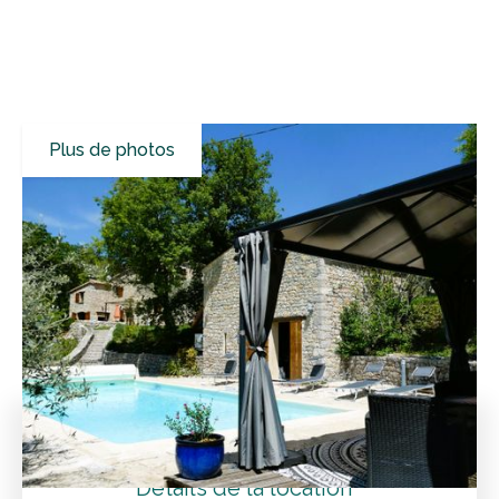
Plus de photos
Tous les résultats
Maisons de vacances
Drôme
Plaisians
Profitez de la beauté de la nature dans cette maison de
vacances pour 10 personnes
Tarifs
Détails de la location