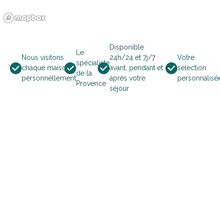
5
6
7
8
9
10
11
12
13
14
15
16
17
18
Disponible
Le
Nous visitons
24h/24 et 7j/7 :
Votre
spécialiste
19
20
21
22
23
24
25
chaque maison
avant, pendant et
sélection
de la
personnellement
après votre
personnalisé
Provence
séjour
26
27
28
29
30
31
november 2026
ma
di
wo
do
vr
za
zo
1
2
3
4
5
6
7
8
9
10
11
12
13
14
15