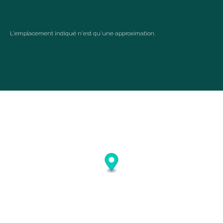
september 2026
ma
di
wo
do
vr
za
zo
1
2
3
4
5
6
L'emplacement indiqué n'est qu'une approximation.
7
8
9
10
11
12
13
14
15
16
17
18
19
20
21
22
23
24
25
26
27
28
29
30
oktober 2026
ma
di
wo
do
vr
za
zo
1
2
3
4