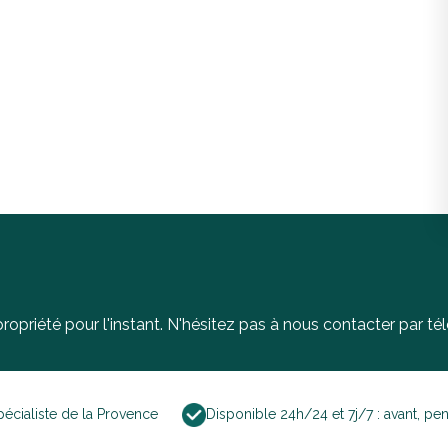
opriété pour l'instant. N'hésitez pas à nous contacter par té
pécialiste de la Provence
Disponible 24h/24 et 7j/7 : avant, pe