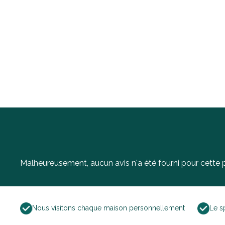
Malheureusement, aucun avis n'a été fourni pour cette pr
Nous visitons chaque maison personnellement
Le s