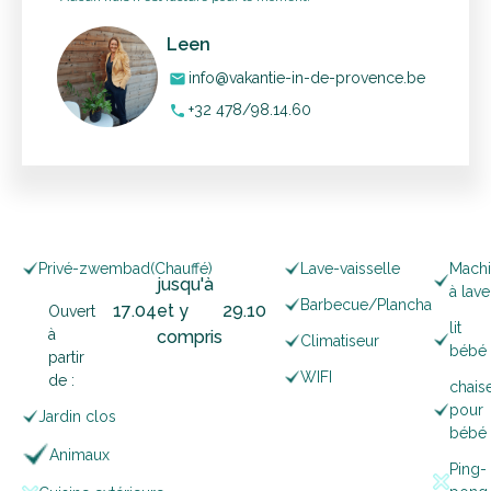
Leen
info@vakantie-in-de-provence.be
mail
+32 478/98.14.60
phone
Privé-zwembad
(Chauffé)
Lave-vaisselle
Mach
jusqu'à
à lave
Barbecue/Plancha
17
.
04
et y
29
.
10
Ouvert
lit
à
compris
Climatiseur
bébé
partir
WIFI
de :
chais
pour
Jardin clos
bébé
Animaux
Ping-