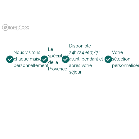
ma
di
wo
do
vr
za
zo
1
2
3
4
5
6
7
8
9
10
11
12
13
14
15
16
17
18
Disponible
Le
Nous visitons
24h/24 et 7j/7 :
Votre
spécialiste
19
20
21
22
23
24
25
chaque maison
avant, pendant et
sélection
de la
personnellement
après votre
personnalisé
Provence
séjour
26
27
28
29
30
31
november 2026
ma
di
wo
do
vr
za
zo
1
2
3
4
5
6
7
8