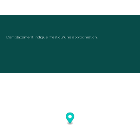
september 2026
ma
di
wo
do
vr
za
zo
1
2
3
4
5
6
L'emplacement indiqué n'est qu'une approximation.
7
8
9
10
11
12
13
14
15
16
17
18
19
20
21
22
23
24
25
26
27
28
29
30
oktober 2026