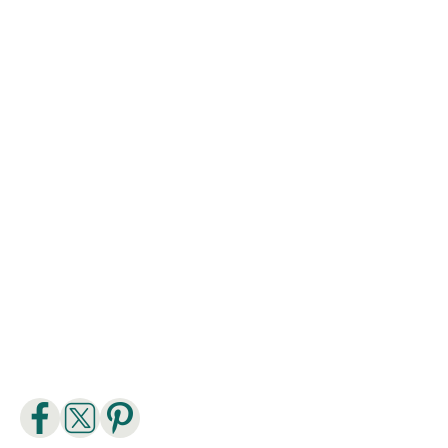
Extra tip
Naturoptère
Leen