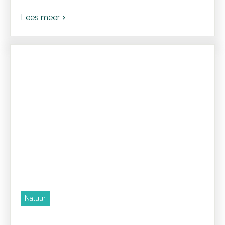
Lees meer
chevron_right
Natuur