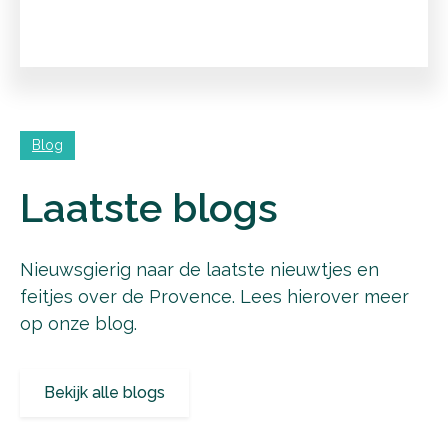
place
Apt
|
Vaucluse
bathtub
4
bed
4
group
12
Blog
Laatste blogs
Nieuwsgierig naar de laatste nieuwtjes en
feitjes over de Provence. Lees hierover meer
op onze blog.
Bekijk alle blogs