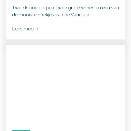
Twee kleine dorpen: twee grote wijnen en één van
de mooiste hoekjes van de Vaucluse
Lees meer
chevron_right