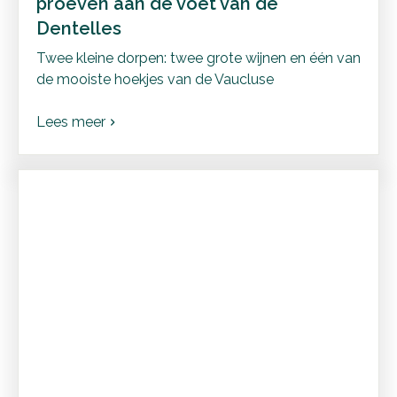
proeven aan de voet van de
Dentelles
Twee kleine dorpen: twee grote wijnen en één van
de mooiste hoekjes van de Vaucluse
Lees meer
chevron_right