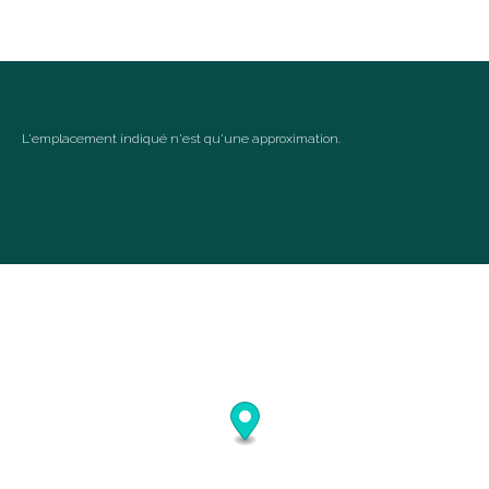
31
september 2026
ma
di
wo
do
vr
za
zo
1
2
3
4
5
6
L'emplacement indiqué n'est qu'une approximation.
7
8
9
10
11
12
13
14
15
16
17
18
19
20
21
22
23
24
25
26
27
28
29
30
oktober 2026