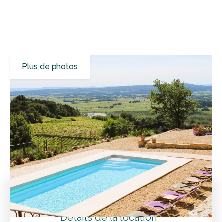
Plus de photos
Tous les résultats
Villas de vacances
Vaucluse
Cairanne
Découvrez l'équilibre parfait entre confort et beauté
naturelle dans cette location de vacances
Tarifs
Détails de la location