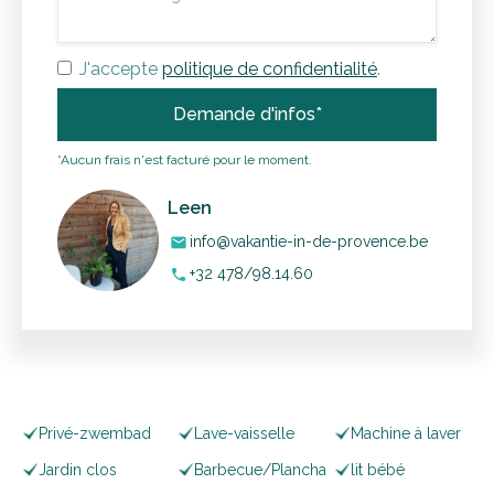
J'accepte
politique de confidentialité
.
*Aucun frais n'est facturé pour le moment.
Leen
info@vakantie-in-de-provence.be
mail
+32 478/98.14.60
phone
Privé-zwembad
Lave-vaisselle
Machine à laver
Jardin clos
Barbecue/Plancha
lit bébé