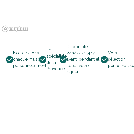
ma
di
wo
do
vr
za
zo
1
2
3
4
5
6
7
8
9
10
11
12
13
14
15
16
17
18
Disponible
Le
Nous visitons
24h/24 et 7j/7 :
Votre
spécialiste
19
20
21
22
23
24
25
chaque maison
avant, pendant et
sélection
de la
personnellement
après votre
personnalisé
Provence
séjour
26
27
28
29
30
31
november 2026
ma
di
wo
do
vr
za
zo
1
2
3
4
5
6
7
8