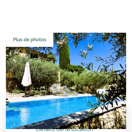
Plus de photos
Tous les résultats
Villas de vacances
Vaucluse
Saint-Saturnin-lès-Apt
Réveillez-vous avec vue sur le Luberon et passez des
journées inoubliables dans cette villa au charme provençal
Tarifs
Détails de la location