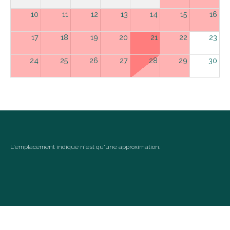
10
11
12
13
14
15
16
17
18
19
20
21
22
23
24
25
26
27
28
29
30
31
september 2026
ma
di
wo
do
vr
za
zo
1
2
3
4
5
6
L'emplacement indiqué n'est qu'une approximation.
7
8
9
10
11
12
13
14
15
16
17
18
19
20