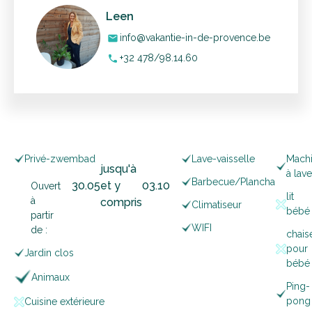
Leen
info@vakantie-in-de-provence.be
mail
+32 478/98.14.60
phone
Privé-zwembad
Lave-vaisselle
Mach
jusqu'à
à lave
Barbecue/Plancha
30
.
05
et y
03
.
10
Ouvert
lit
à
compris
Climatiseur
bébé
partir
WIFI
de :
chais
pour
Jardin clos
bébé
Animaux
Ping-
pong
Cuisine extérieure