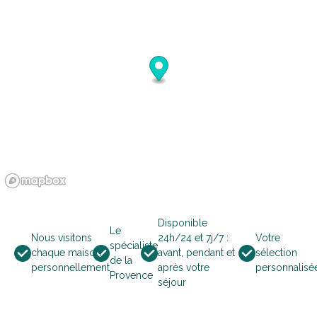
21
22
23
24
25
26
27
28
29
30
oktober 2026
ma
di
wo
do
vr
za
zo
1
2
3
4
5
6
7
8
9
10
11
12
13
14
15
16
17
18
Disponible
Le
Nous visitons
24h/24 et 7j/7 :
Votre
spécialiste
19
20
21
22
23
24
25
chaque maison
avant, pendant et
sélection
de la
personnellement
après votre
personnalisé
Provence
séjour
26
27
28
29
30
31