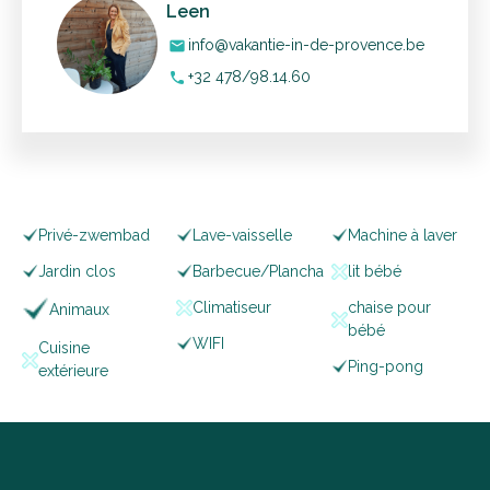
Leen
info@vakantie-in-de-provence.be
mail
+32 478/98.14.60
phone
Privé-zwembad
Lave-vaisselle
Machine à laver
Jardin clos
Barbecue/Plancha
lit bébé
Climatiseur
chaise pour
Animaux
bébé
WIFI
Cuisine
Ping-pong
extérieure