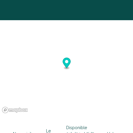
7
8
9
10
11
12
13
14
15
16
17
18
19
20
21
22
23
24
25
26
27
28
29
30
oktober 2026
ma
di
wo
do
vr
za
zo
1
2
3
4
5
6
7
8
9
10
11
12
13
14
15
16
17
18
Disponible
Le