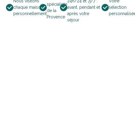
Nous visitons
24h/24 et 7j/7 :
Votre
spécialiste
19
20
21
22
23
24
25
chaque maison
avant, pendant et
sélection
de la
personnellement
après votre
personnalisé
Provence
séjour
26
27
28
29
30
31
november 2026
ma
di
wo
do
vr
za
zo
1
2
3
4
5
6
7
8
9
10
11
12
13
14
15
16
17
18
19
20
21
22
23
24
25
26
27
28
29
30