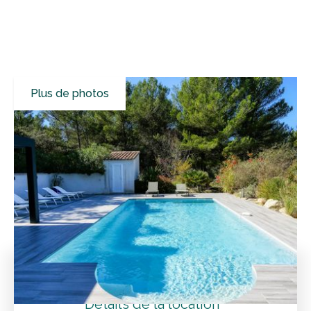
Plus de photos
Tous les résultats
Villas de vacances
Bouches-Du-Rhône
Alleins
Prachtige villa met mooi uitzicht op de heuvels van de
Provence
Tarifs
Détails de la location