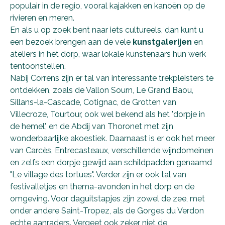
populair in de regio, vooral kajakken en kanoën op de
rivieren en meren.
En als u op zoek bent naar iets cultureels, dan kunt u
een bezoek brengen aan de vele
kunstgalerijen
en
ateliers in het dorp, waar lokale kunstenaars hun werk
tentoonstellen.
Nabij Correns zijn er tal van interessante trekpleisters te
ontdekken, zoals de Vallon Sourn, Le Grand Baou,
Sillans-la-Cascade, Cotignac, de Grotten van
Villecroze, Tourtour, ook wel bekend als het 'dorpje in
de hemel', en de Abdij van Thoronet met zijn
wonderbaarlijke akoestiek. Daarnaast is er ook het meer
van Carcès, Entrecasteaux, verschillende wijndomeinen
en zelfs een dorpje gewijd aan schildpadden genaamd
"Le village des tortues". Verder zijn er ook tal van
festivalletjes en thema-avonden in het dorp en de
omgeving. Voor daguitstapjes zijn zowel de zee, met
onder andere Saint-Tropez, als de Gorges du Verdon
echte aanraders. Vergeet ook zeker niet de