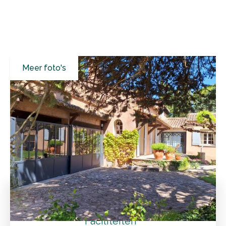
Meer foto's
Alle resultaten
Vakantiehuizen
Vaucluse
Althen-des-Paluds
Charmante vakantiewoning met verwarmd zwembad en
zomerkeuken
Tarieven
Faciliteiten