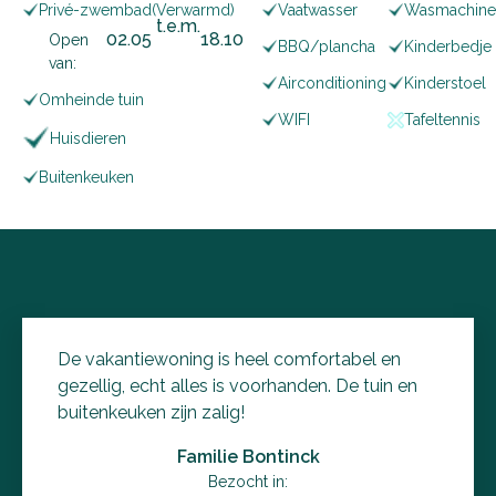
Privé-zwembad
(Verwarmd)
Vaatwasser
Wasmachine
t.e.m.
02
.
05
18
.
10
Open
BBQ/plancha
Kinderbedje
van:
Airconditioning
Kinderstoel
Omheinde tuin
WIFI
Tafeltennis
Huisdieren
Buitenkeuken
De vakantiewoning is heel comfortabel en
gezellig, echt alles is voorhanden. De tuin en
buitenkeuken zijn zalig!
Familie Bontinck
Bezocht in: