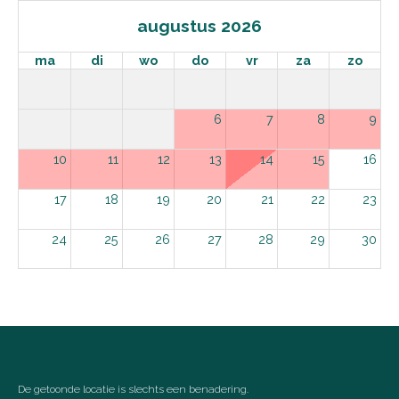
augustus 2026
ma
di
wo
do
vr
za
zo
6
7
8
9
10
11
12
13
14
15
16
17
18
19
20
21
22
23
24
25
26
27
28
29
30
31
september 2026
ma
di
wo
do
vr
za
zo
1
2
3
4
5
6
De getoonde locatie is slechts een benadering.