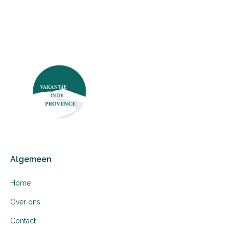
bathtub
bed
group
3
3
6
Algemeen
Home
Over ons
Contact