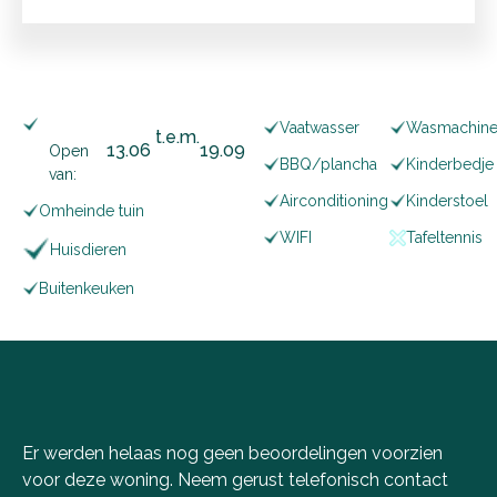
Vaatwasser
Wasmachin
t.e.m.
13
.
06
19
.
09
Open
BBQ/plancha
Kinderbedje
van:
Airconditioning
Kinderstoel
Omheinde tuin
WIFI
Tafeltennis
Huisdieren
Buitenkeuken
Er werden helaas nog geen beoordelingen voorzien
voor deze woning. Neem gerust telefonisch
contact