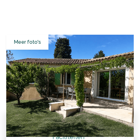
Meer foto's
Alle resultaten
Vakantiehuizen
Vaucluse
Vedène
Gezinsvriendelijke vakantiewoning met omheind
privézwembad
Tarieven
Faciliteiten