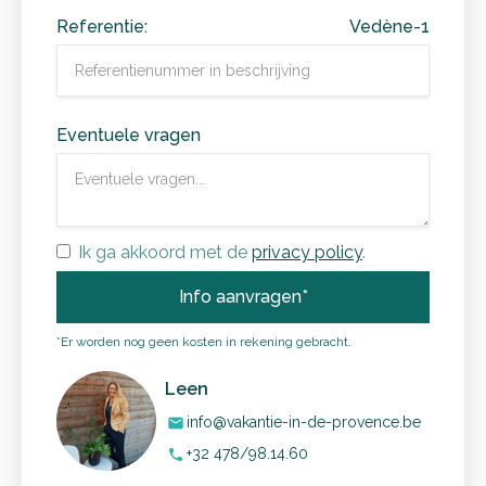
Referentie:
Vedène-1
Eventuele vragen
Ik ga akkoord met de
privacy policy
.
*Er worden nog geen kosten in rekening gebracht.
Leen
info@vakantie-in-de-provence.be
mail
+32 478/98.14.60
phone