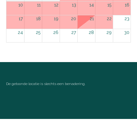
10
11
12
13
14
15
16
17
18
19
20
21
22
23
24
25
26
27
28
29
30
31
september 2026
ma
di
wo
do
vr
za
zo
1
2
3
4
5
6
De getoonde locatie is slechts een benadering.
7
8
9
10
11
12
13
14
15
16
17
18
19
20
21
22
23
24
25
26
27