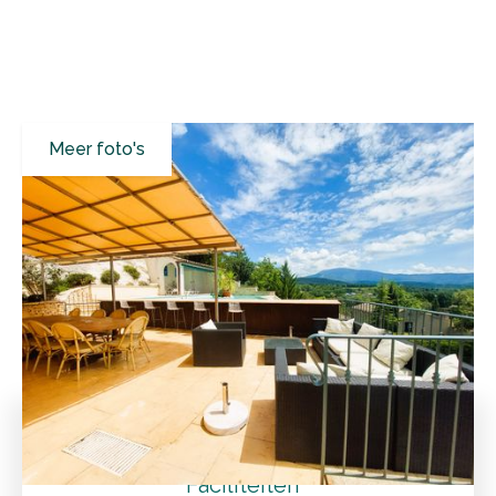
Meer foto's
Alle resultaten
Vakantiehuizen
Vaucluse
Vaison-la-Romaine
Charmante villa met overloopzwembad en prachtig
uitzicht over het historisch stadscentrum
Tarieven
Faciliteiten