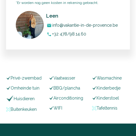
*Er worden nog geen kosten in rekening gebracht.
Leen
info@vakantie-in-de-provence.be
mail
+32 478/98.14.60
phone
Privé-zwembad
Vaatwasser
Wasmachine
Omheinde tuin
BBQ/plancha
Kinderbedje
Airconditioning
Kinderstoel
Huisdieren
WIFI
Tafeltennis
Buitenkeuken