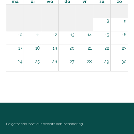
ma
di
wo
do
vr
za
zo
8
9
10
11
12
13
14
15
16
17
18
19
20
21
22
23
24
25
26
27
28
29
30
31
september 2026
ma
di
wo
do
vr
za
zo
1
2
3
4
5
6
De getoonde locatie is slechts een benadering.
7
8
9
10
11
12
13