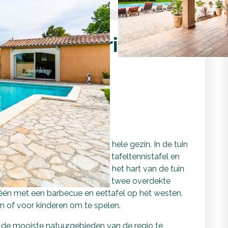
huis met privé-
ele gezin
nnen
 biedt volop plezier voor het hele gezin. In de tuin
peeltoestellen. Er is ook een tafeltennistafel en
en. Het privé-zwembad vormt het hart van de tuin
oelen. Het huis beschikt over twee overdekte
één met een barbecue en eettafel op het westen.
 of voor kinderen om te spelen.
m de mooiste natuurgebieden van de regio te