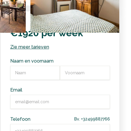
Vanaf
€1920 per week
Zie meer tarieven
Naam en voornaam
Email
Telefoon
Bv. +32499887766