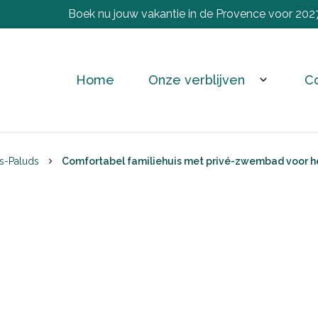
Boek nu jouw vakantie in de Provence voor 202
Home
Onze verblijven
C
expand_more
s-Paluds
Comfortabel familiehuis met privé-zwembad voor he