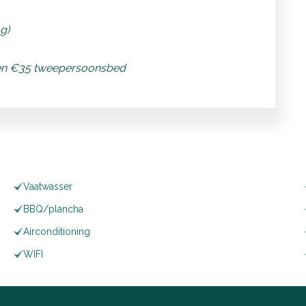
g)
 en €35 tweepersoonsbed
Vaatwasser
BBQ/plancha
Airconditioning
WIFI