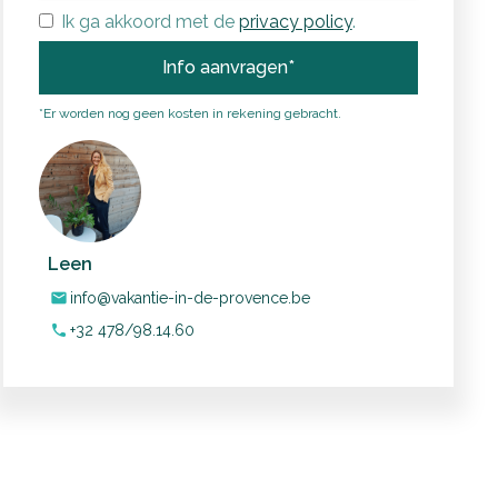
Ik ga akkoord met de
privacy policy
.
*Er worden nog geen kosten in rekening gebracht.
Leen
info@vakantie-in-de-provence.be
mail
+32 478/98.14.60
phone