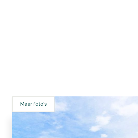
Meer foto's
Tarieven
Faciliteiten
Beoordelingen
Be