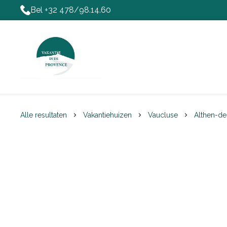
Bel +32 478/98.14.60
Alle resultaten
Vakantiehuizen
Vaucluse
Althen-de