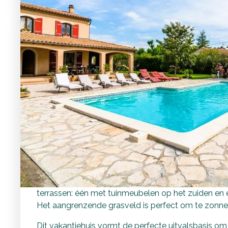
Comfortabel familie
zwembad voor het h
Het perfecte startpunt om de omgeving te verke
Het vakantiehuis
Dit vakantiehuis ligt op een ruim omheind perceel en
kunnen de kinderen zich uitleven met verschillende s
tafelvoetbal zodat het hele gezin zich kan vermak
en wordt omgeven door een zonnig terras met ligst
terrassen: één met tuinmeubelen op het zuiden en 
Het aangrenzende grasveld is perfect om te zonnen
Dit vakantiehuis vormt de perfecte uitvalsbasis o