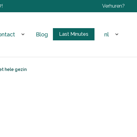
7!
Verhuren?
ontact
Blog
nl
expand_more
Last Minutes
expand_more
t hele gezin