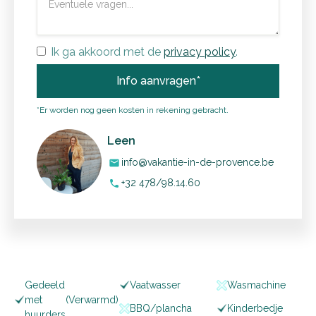
Ik ga akkoord met de
privacy policy
.
*Er worden nog geen kosten in rekening gebracht.
Leen
info@vakantie-in-de-provence.be
mail
+32 478/98.14.60
phone
Gedeeld
Vaatwasser
Wasmachine
met
(Verwarmd)
BBQ/plancha
Kinderbedje
huurders