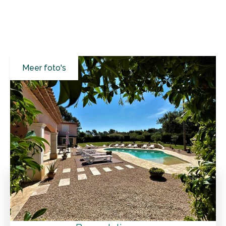
Meer foto's
Alle resultaten
Gîtes
Var
Fayence
Gezellige gîte met twee slaapkamers en ruim terras
Tarieven
Faciliteiten